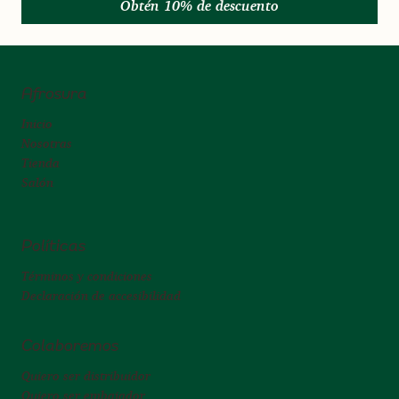
Obtén 10% de descuento
Afrosura
Inicio
Nosotras
Tienda
Salón
Políticas
Términos y condiciones
Declaración de accesibilidad
Colaboremos
Quiero ser distribuidor
Quiero ser embajador