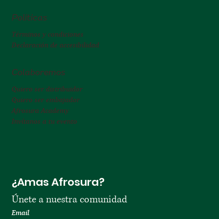
Políticas
Términos y condiciones
Declaración de accesibilidad
Colaboremos
Quiero ser distribuidor
Quiero ser embajador
Afrosura Academy
Invítanos a tu evento
¿Amas Afrosura?
Únete a nuestra comunidad 
Email