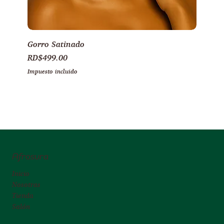
Gorro Satinado
Precio
RD$499.00
Impuesto incluido
Afrosura
Inicio
Nosotras
Tienda
Salón